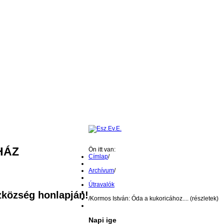
HÁZ
Ön itt van:
Címlap
/
Archívum
/
Útravalók
zközség honlapján!
/
Kormos István: Óda a kukoricához.... (részletek)
Napi ige