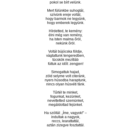
pokol se bírt velünk.
Mert fülünkbe suhogtál,
szívünk ereje voltál,
hogy barmok ne legyünk,
hogy emberek legyünk.
Hírdetted, te kemény:
élni még van remény,
ha Isten malma őröl,
nekünk őröl.
Voltál bújócska földje,
vágtattunk tengeredben,
tücskök mezítláb
fúttuk az időt: zengjen!
Simogattuk hajad,
zöld selyme volt citeránk,
nyers húsodba haraptunk,
nincs olyan húsvéti fánk.
Tűrtél te minket,
fogunkat, kezünket,
nevettetted szemünket,
megáldottad fejünket.
Ha szóltál: „Íme, vagyok!” –
indultak a nagyok,
reccs, learattattál,
aztán zizegve fosztattál.