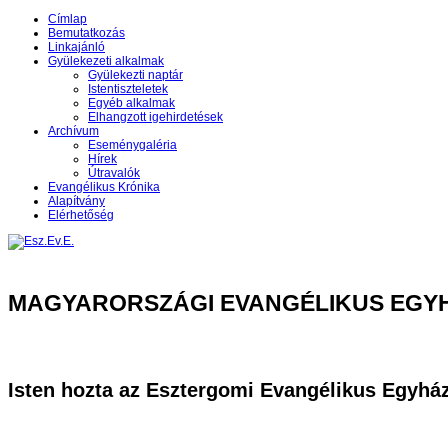
Címlap
Bemutatkozás
Linkajánló
Gyülekezeti alkalmak
Gyülekezti naptár
Istentiszteletek
Egyéb alkalmak
Elhangzott igehirdetések
Archívum
Eseménygaléria
Hírek
Útravalók
Evangélikus Krónika
Alapítvány
Elérhetőség
MAGYARORSZÁGI EVANGÉLIKUS EGY
Isten hozta az Esztergomi Evangélikus Egyhá