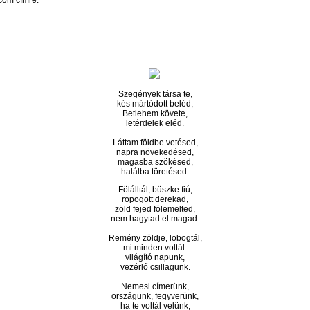
.com címre.
Szegények társa te,
kés mártódott beléd,
Betlehem követe,
letérdelek eléd.
Láttam földbe vetésed,
napra növekedésed,
magasba szökésed,
halálba töretésed.
Fölálltál, büszke fiú,
ropogott derekad,
zöld fejed fölemelted,
nem hagytad el magad.
Remény zöldje, lobogtál,
mi minden voltál:
világító napunk,
vezérlő csillagunk.
Nemesi címerünk,
országunk, fegyverünk,
ha te voltál velünk,