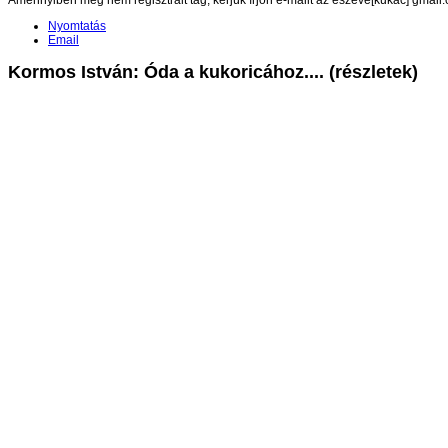
Amennyiben még nem regisztrált tag, kérjük írjon e-mailt az eszeve[kukac] gmail
Nyomtatás
Email
Kormos István: Óda a kukoricához.... (részletek)