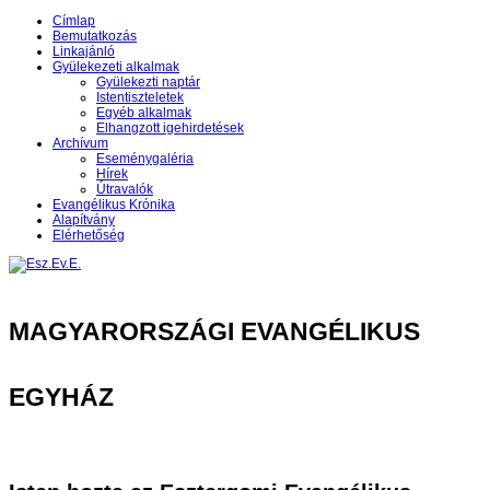
Címlap
Bemutatkozás
Linkajánló
Gyülekezeti alkalmak
Gyülekezti naptár
Istentiszteletek
Egyéb alkalmak
Elhangzott igehirdetések
Archívum
Eseménygaléria
Hírek
Útravalók
Evangélikus Krónika
Alapítvány
Elérhetőség
MAGYARORSZÁGI EVANGÉLIKUS
EGYHÁZ