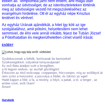
ebben áll. Templomba járni nem érdem, ami maga után
vonhatja az üdvösséget, de az istentiszteleteken történik
meg az üdvösségre vezető hit megszületéséhez az
evangélium hirdetése. Ott él az egyház népe Krisztus
testével és vérével.
Az egyház Urának ajándékát, a hitet így köti az ige
szolgálatához, amit pótolni, helyettesíteni nem lehet
semmivel, de élni vele annál inkább, fejezi be Tubán József
a Pótolhatatlan és megkerülhetetlen címet viselő írását.
ESŐÉRT
Gyülekezzenek a felhők, borítsanak be bennünket!
Szürkeségükkel, súlyukkal tornyosuljanak!
Az eső illata áradjon szét a levegőben,
a fű legyen nedves, az aszfalt gőzölögjön!
Érkezzen az első esőcsepp, cseppenjen, fröccsenjen, míg az esőfátyol át
nem szövi a horizontot, a pocsolya a földet, és tükrözi az eget!
Hadd kapjon a föld, a fa, a növény, a folyó, a patak, a tó, a tenger , az
ember vizet, esőt Uram!
Ámen!
Gurulunk