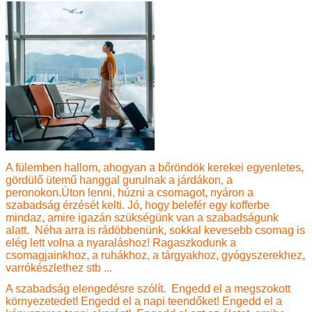
A fülemben hallom, ahogyan a bőröndök kerekei egyenletes,
gördülő ütemű hanggal gurulnak a járdákon, a
peronokon.Úton lenni, húzni a csomagot, nyáron a
szabadság érzését kelti. Jó, hogy belefér egy kofferbe
mindaz, amire igazán szükségünk van a szabadságunk
alatt. Néha arra is rádöbbenünk, sokkal kevesebb csomag is
elég lett volna a nyaraláshoz! Ragaszkodunk a
csomagjainkhoz, a ruhákhoz, a tárgyakhoz, gyógyszerekhez,
varrókészlethez stb ...
A szabadság elengedésre szólít. Engedd el a megszokott
környezetedet! Engedd el a napi teendőket! Engedd el a