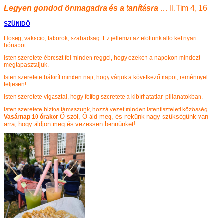
Legyen gondod önmagadra és a tanításra
… II.Tim 4, 16
SZÜNIDŐ
Hőség, vakáció, táborok, szabadság. Ez jellemzi az előttünk álló két nyári
hónapot.
Isten szeretete ébreszt fel minden reggel, hogy ezeken a napokon mindezt
megtapasztaljuk.
Isten szeretete bátorít minden nap, hogy várjuk a következő napot, reménnyel
teljesen!
Isten szeretete vigasztal, hogy felfog szeretete a kibírhatatlan pillanatokban.
Isten szeretete biztos támaszunk, hozzá vezet minden istentiszteleti közösség.
Ő szól, Ő áld meg, és nekünk nagy szükségünk van
Vasárnap 10 órakor
arra, hogy áldjon meg és vezessen bennünket!