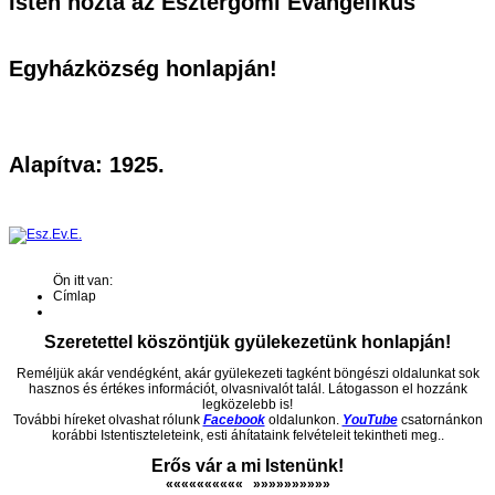
Isten hozta az Esztergomi Evangélikus
Egyházközség honlapján!
Alapítva: 1925.
Ön itt van:
Címlap
Szeretettel köszöntjük gyülekezetünk honlapján!
Reméljük akár vendégként, akár gyülekezeti tagként böngészi oldalunkat sok
hasznos és értékes információt, olvasnivalót talál. Látogasson el hozzánk
legközelebb is!
További híreket olvashat rólunk
Facebook
oldalunkon.
YouTube
csatornánkon
korábbi Istentiszteleteink, esti áhítataink felvételeit tekintheti meg..
Erős vár a mi Istenünk!
«
«
«
««««
«
«
«
»
»
»
»
»
»
»
»
»
»