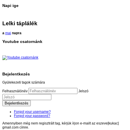
Napi ige
Lelki táplálék
a
mai
napra
Youtube csatornánk
Bejelentkezés
Gyülekezeti tagok számára
Felhasználónév
Jelszó
Bejelentkezés
Forgot your username?
Forgot your password?
Amennyiben még nem regisztrált tag, kérjük írjon e-mailt az eszeve[kukac]
gmail.com címre.