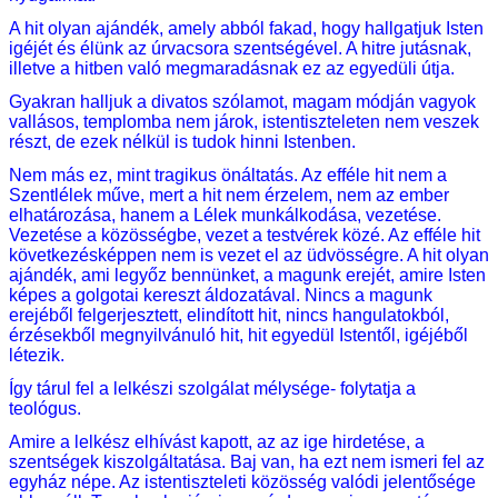
A hit olyan ajándék, amely abból fakad, hogy hallgatjuk Isten
igéjét és élünk az úrvacsora szentségével. A hitre jutásnak,
illetve a hitben való megmaradásnak ez az egyedüli útja.
Gyakran halljuk a divatos szólamot, magam módján vagyok
vallásos, templomba nem járok, istentiszteleten nem veszek
részt, de ezek nélkül is tudok hinni Istenben.
Nem más ez, mint tragikus önáltatás. Az efféle hit nem a
Szentlélek műve, mert a hit nem érzelem, nem az ember
elhatározása, hanem a Lélek munkálkodása, vezetése.
Vezetése a közösségbe, vezet a testvérek közé. Az efféle hit
következésképpen nem is vezet el az üdvösségre. A hit olyan
ajándék, ami legyőz bennünket, a magunk erejét, amire Isten
képes a golgotai kereszt áldozatával. Nincs a magunk
erejéből felgerjesztett, elindított hit, nincs hangulatokból,
érzésekből megnyilvánuló hit, hit egyedül Istentől, igéjéből
létezik.
Így tárul fel a lelkészi szolgálat mélysége- folytatja a
teológus.
Amire a lelkész elhívást kapott, az az ige hirdetése, a
szentségek kiszolgáltatása. Baj van, ha ezt nem ismeri fel az
egyház népe. Az istentiszteleti közösség valódi jelentősége