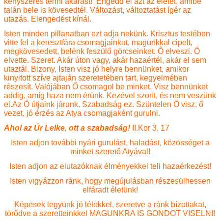
kényszeres tenni akarást! Engedd el azt az életet, amibe
talán bele is kövesedtél. Változást, változtatást ígér az
utazás. Elengedést kínál.
Isten minden pillanatban ezt adja nekünk. Krisztus testében
vitte fel a keresztfára csomagjainkat, magunkkal cipelt,
megkövesedett, belénk feszülő görcseinket. Ő elveszi. Ő
elvette. Szeret. Akár úton vagy, akár hazaértél, akár el sem
utaztál. Bizony, Isten visz jó helyre bennünket, amikor
kinyitott szíve ajtaján szeretetében tart, kegyelmében
részesít. Valójában Ő csomagol be minket. Visz bennünket
addig, amíg haza nem érünk. Kezével szorít, és nem veszünk
el.Az Ő útjaink járunk. Szabadság ez. Szüntelen Ő visz, ő
vezet, jó érzés az Atya csomagjaként gurulni.
Ahol az Úr Lelke, ott a szabadság!
II.Kor 3, 17
Isten adjon további nyári gurulást, haladást, közösséget a
minket szerető Atyával!
Isten adjon az elutazóknak élményekkel teli hazaérkezést!
Isten vigyázzon ránk, hogy megújulásban részesülhessen
elfáradt életünk!
Képesek legyünk jó lélekkel, szeretve a ránk bízottakat,
törődve a szeretteinkkel MAGUNKRA IS GONDOT VISELNI!