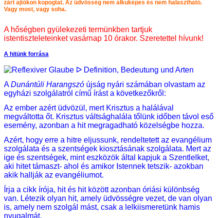
zárt ajtókon kopogtat. Az üdvösség nem alkuképes és nem halasztható.
Vagy most, vagy soha.
A hőségben gyülekezeti termünkben tartjuk
istentiszteleteinket vasárnap 10 órakor. Szeretettel hívunk!
A hitünk forrása
A
Dunántúli Harangszó
újság nyári számában olvastam az
egyházi szolgálatról című írást a következőkről:
Az ember azért üdvözül, mert Krisztus a halálával
megváltotta őt. Krisztus váltsághalála tőlünk időben távol eső
esemény, azonban a hit megragadható közelségbe hozza.
Azért, hogy erre a hitre eljussunk, rendeltetett az evangélium
szolgálata és a szentségek kiosztásának szolgálata. Mert az
ige és szentségek, mint eszközök által kapjuk a Szentlelket,
aki hitet támaszt- ahol és amikor Istennek tetszik- azokban
akik hallják az evangéliumot.
Írja a cikk írója, hit és hit között azonban óriási különbség
van. Létezik olyan hit, amely üdvösségre vezet, de van olyan
is, amely nem szolgál mást, csak a lelkiismeretünk hamis
nyugalmát.